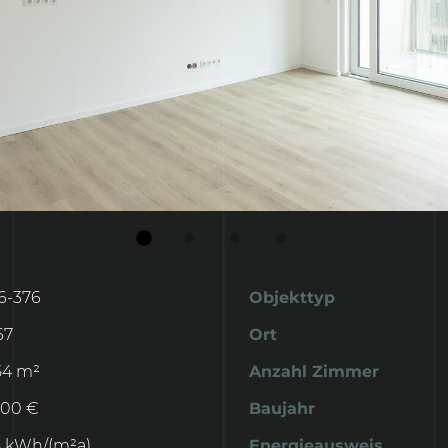
6-376
Objekttyp
67
Ort
54 m²
Anzahl Zimmer
,00 €
Baujahr
8 kWh/(m²a)
Energieausweis