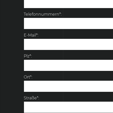
Telefonnummern*:
E-Mail*:
Plz*:
Ort*:
Straße*: