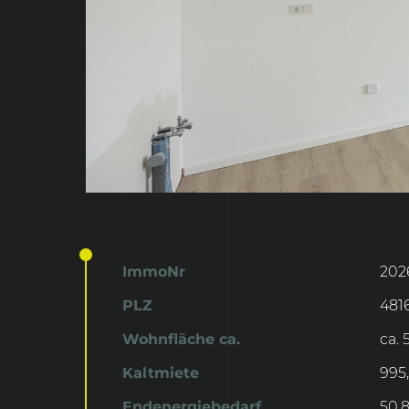
ImmoNr
202
PLZ
481
Wohnfläche ca.
ca. 
Kaltmiete
995
Endenergiebedarf
50,